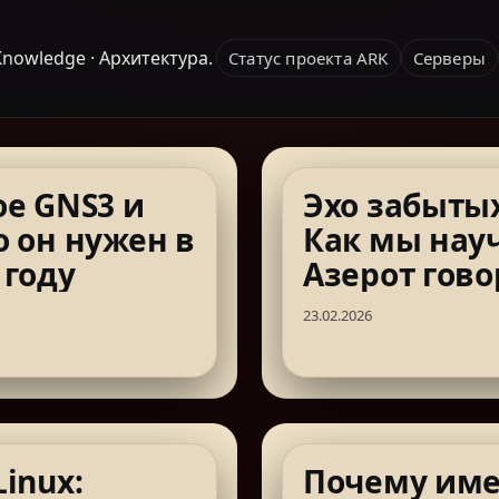
 Knowledge · Архитектура.
Статус проекта ARK
Серверы
ое GNS3 и
Эхо забытых
о он нужен в
Как мы нау
 году
Азерот гово
русски
23.02.2026
Linux:
Почему им