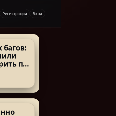
Регистрация
Вход
 багов:
чили
рить по-
енно