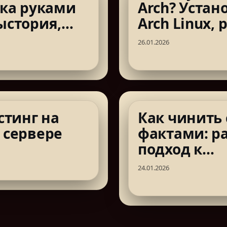
вка руками
Arch? Устан
ыстория,
Arch Linux,
фия и
инженерны
26.01.2026
 старт
стинг на
Как чинить
 сервере
фактами: р
подход к
диагностик
24.01.2026